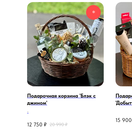
❄️
Подарочная корзина 'Блэк с
Подар
джином'
'Добыт
-
@ @ @ @
15 900
12 750
₽
20 990
₽