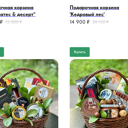
очная корзина
Подарочная корзина
атес & десерт"
'Кедровый лес'
₽
14 900
₽
15 000
₽
24 150
₽
Купить