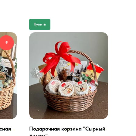
Купить
❄️
сная
Подарочная корзина "Сырный
фондю"