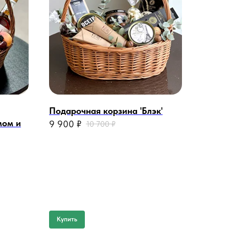
Подарочная корзина 'Блэк'
мом и
9 900
₽
10 700
₽
Купить