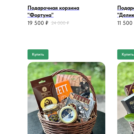
Подарочная корзина
Подар
"Фортуна"
"Делик
19 500
₽
11 500
24 000
₽
Купить
Купить