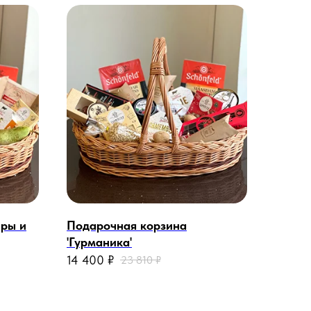
ыры и
Подарочная корзина
'Гурманика'
14 400
₽
23 810
₽