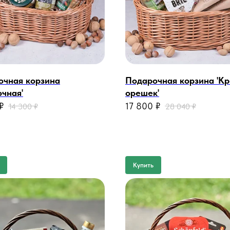
очная корзина
Подарочная корзина 'К
очная'
орешек'
₽
17 800
₽
14 300
₽
28 040
₽
Купить