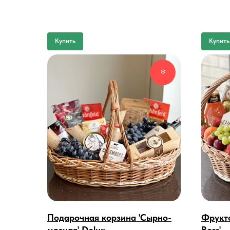
Купить
Купить
❄️
Подарочная корзина 'Сырно-
Фрукто
мясная' Delux
Boss'