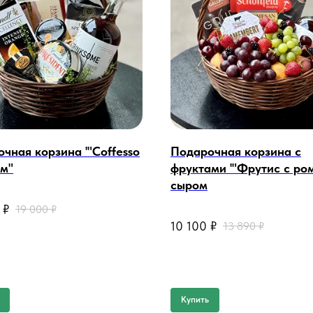
чная корзина '"Coffesso
Подарочная корзина с
ом"
фруктами '"Фрутис с ро
сыром
 @
₽
19 000
₽
@ @ @ @ @
10 100
₽
13 890
₽
Купить