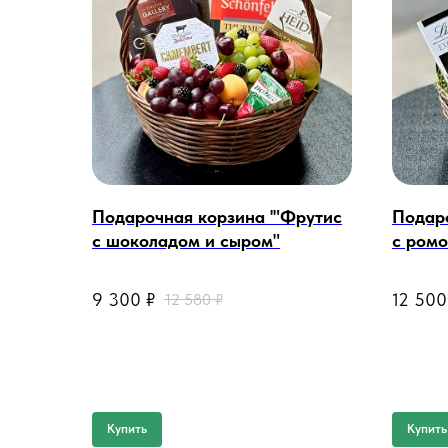
Подарочная корзина '"Фрутис
Подаро
с шоколадом и сыром"
c ром
@ @ @ @ @
@ @ @ @
9 300
₽
12 500
12 580
₽
Купить
Купить