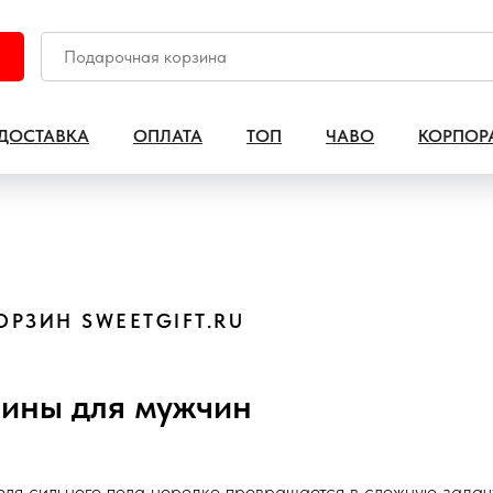
ДОСТАВКА
ОПЛАТА
ТОП
ЧАВО
КОРПОР
РЗИН SWEETGIFT.RU
ины для мужчин
еля сильного пола нередко превращается в сложную зада