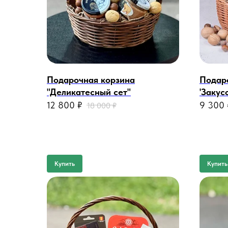
Подарочная корзина
Подар
"Деликатесный сет"
'Закус
12 800
₽
9 300
18 000
₽
Купить
Купить