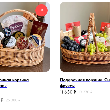
❄️
очная корзина
Подарочная корзина 'С
чик'
фрукты'
11 650
₽
19 270
₽
 @
₽
25 300
₽