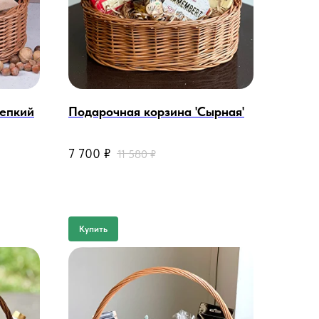
репкий
Подарочная корзина 'Сырная'
@ @ @ @ @
7 700
₽
11 580
₽
Купить