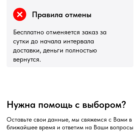
политика конфиденциальности
публичная оферта
согласие на обработку персональных данных
Подбор корзин по составу
Я
5,0
★★★★★
5,0
★★★★★
Рейтинг в Яндекс
Рейтинг в Google
РЕКОМЕНДУЕМЫЕ
РАЗДЕЛЫ
Букеты из клубники
Клубника в шоколаде
Подарочные корзины
Новогодние корзины 2027
Новый Год
Фруктовые корзины
Партнерство
Статьи о фуд-флористике