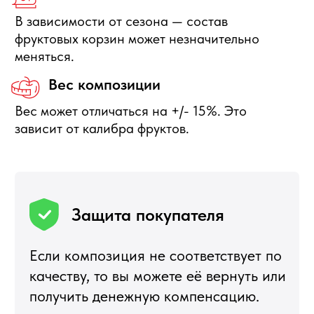
Отправить заявку
+7 495 540 47 63
ИП Воропаев Андрей Николаевич
ИНН 771680528633
ОГРНИП 317774600272762