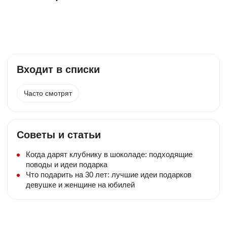
Входит в списки
Бесплатная открытка
Часто смотрят
К композиции прилагаем бесплатную
мини — открытку. Небольшой текст
добавьте в комментарии.
Упаковка
Советы и статьи
Букеты из клубники упакованы в крафт-
Когда дарят клубнику в шоколаде: подходящие
коробку с ручками. Подарочные корзины
ставятся в пакет с ручками.
поводы и идеи подарка
Что подарить на 30 лет: лучшие идеи подарков
девушке и женщине на юбилей
Доставка
Бесплатная доставка при стоимости
композиции от 5000₽ в пределах МКАД
(в течение 5-ти часового интервала)