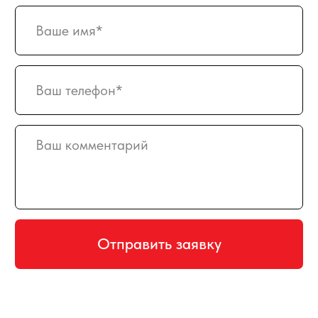
Сладкие букеты
ИНФОРМАЦИЯ
О магазине
Награды и достижения
Наши преимущества
Доставка
Оплата
Вакансии
Подписка
Гарантия возврата
Отзывы
АДРЕС
129128, г. Москва, Малахитовая улица
27с5, 2-ой этаж, железная лестница
РЕЖИМ РАБОТЫ
пн-птн с 10:00 до 20:00
суббота с 10:00 до 17:00