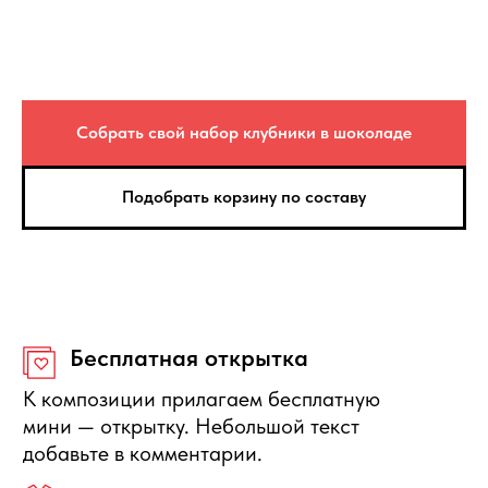
Срочная доставка
Изготовим букет из клубники или
клубнику в шоколаде за 30-60 минут.
Отправка и цена — Яндекс. Доставка
Собрать свой набор клубники в шоколаде
Сезонность
В зависимости от сезона — состав
фруктовых корзин может незначительно
Подобрать корзину по составу
меняться.
Вес композиции
Вес может отличаться на +/- 15%. Это
зависит от калибра фруктов.
Защита покупателя
Если композиция не соответствует по
качеству, то вы можете её вернуть или
получить денежную компенсацию.