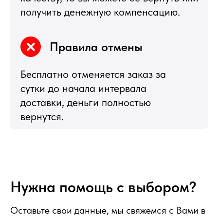
ИНН 771680528633
ОГРНИП 317774600272762
политика конфиденциальности
публичная оферта
согласие на обработку персональных данных
Подбор корзин по составу
Я
5,0
★★★★★
5,0
★★★★★
Рейтинг в Яндекс
Рейтинг в Google
РЕКОМЕНДУЕМЫЕ
РАЗДЕЛЫ
Букеты из клубники
Клубника в шоколаде
Подарочные корзины
Новогодние корзины 2027
Новый Год
Фруктовые корзины