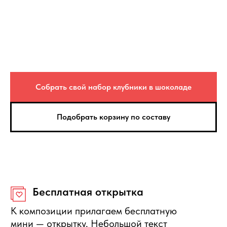
композиции от 5000₽ в пределах МКАД
(в течение 5-ти часового интервала)
Срочная доставка
Изготовим букет из клубники или
клубнику в шоколаде за 30-60 минут.
Отправка и цена — Яндекс. Доставка
Сезонность
Собрать свой набор клубники в шоколаде
В зависимости от сезона — состав
фруктовых корзин может незначительно
меняться.
Подобрать корзину по составу
Вес композиции
Вес может отличаться на +/- 15%. Это
зависит от калибра фруктов.
Защита покупателя
Если композиция не соответствует по
качеству, то вы можете её вернуть или