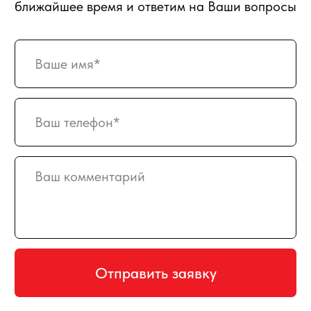
Партнерство
Статьи о фуд-флористике
Сладкие букеты
ИНФОРМАЦИЯ
О магазине
Награды и достижения
Наши преимущества
Доставка
Оплата
Вакансии
Подписка
Гарантия возврата
Отзывы
АДРЕС
129128, г. Москва, Малахитовая улица
27с5, 2-ой этаж, железная лестница
РЕЖИМ РАБОТЫ