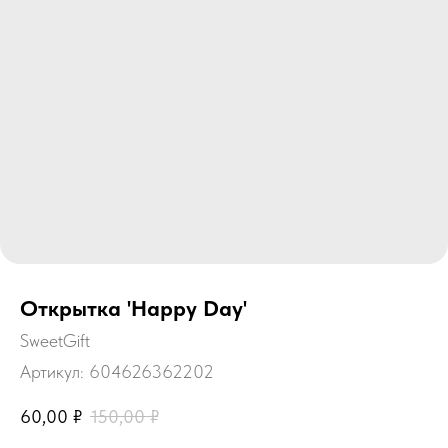
Открытка 'Happy Day'
SweetGift
Артикул:
604626362202
60,00
₽
150,00
₽