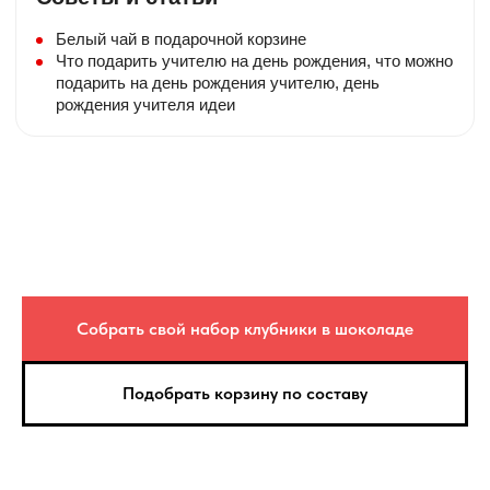
ставятся в пакет с ручками.
Белый чай в подарочной корзине
Что подарить учителю на день рождения, что можно
Доставка
подарить на день рождения учителю, день
Бесплатная доставка при стоимости
рождения учителя идеи
композиции от 5000₽ в пределах МКАД
(в течение 5-ти часового интервала)
Срочная доставка
Изготовим букет из клубники или
клубнику в шоколаде за 30-60 минут.
Отправка и цена — Яндекс. Доставка
Сезонность
В зависимости от сезона — состав
фруктовых корзин может незначительно
Собрать свой набор клубники в шоколаде
меняться.
Вес композиции
Подобрать корзину по составу
Вес может отличаться на +/- 15%. Это
зависит от калибра фруктов.