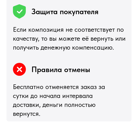
+7 495 540 47 63
ИП Воропаев Андрей Николаевич
ИНН 771680528633
ОГРНИП 317774600272762
политика конфиденциальности
публичная оферта
согласие на обработку персональных данных
Подбор корзин по составу
Я
5,0
★★★★★
5,0
★★★★★
Рейтинг в Яндекс
Рейтинг в Google
РЕКОМЕНДУЕМЫЕ
РАЗДЕЛЫ
Букеты из клубники
Клубника в шоколаде
Подарочные корзины