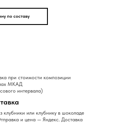
ну по составу
вка при стоимости композиции
елах МКАД
асового интервала)
тавка
из клубники или клубнику в шоколаде
Отправка и цена — Яндекс. Доставка