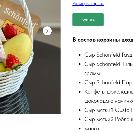
Размеры корзин
Купить
В состав корзины вход
Сыр Schonfeld Гау
Сыр Schonfeld Тил
грамм
Сыр Schonfeld Пар
Конфеты шоколадны
шоколада с начинко
Сыр мягкий Gusto P
Сыр мягкий Реблош
манго