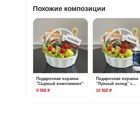
Похожие композиции
Подарочная корзина
Подарочная корзина
"Сырный комплимент"
"Лунный холод" с
безалкогольной водк
9 500 ₽
10 920 ₽