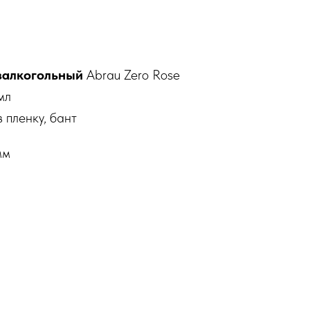
залкогольный
Abrau Zero Rose
мл
 пленку, бант
мм