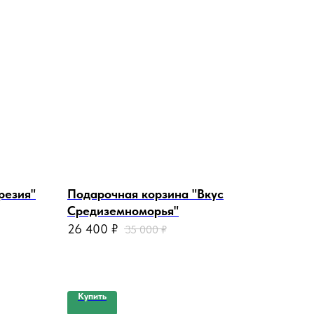
резия"
Подарочная корзина "Вкус
Средиземноморья"
26 400
₽
35 000
₽
Купить