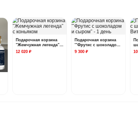
Подарочная корзина
Подарочная корзина
По
"Жемчужная легенда" с
'"Фрутис с шоколадом
ш
коньяком
и сыром" - 1 день
Ви
12 020 ₽
9 300 ₽
10
ой