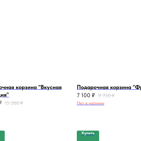
чная корзина "Вкусная
Подарочная корзина "Ф
ия"
7 100
₽
11 750
₽
₽
15 380
₽
Нет в наличии
Купить