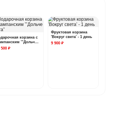
Фруктовая корзина
'Вокруг света' - 1 день
дарочная корзина с
ампанским '"Дольче
9 900 ₽
та"
 500 ₽