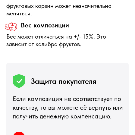
Подбор корзин по составу
Я
5,0
★★★★★
5,0
★★★★★
Рейтинг в Яндекс
Рейтинг в Google
РЕКОМЕНДУЕМЫЕ
РАЗДЕЛЫ
Букеты из клубники
Клубника в шоколаде
Подарочные корзины
Новогодние корзины 2027
Новый Год
Фруктовые корзины
Партнерство
Статьи о фуд-флористике
Сладкие букеты
ИНФОРМАЦИЯ
О магазине