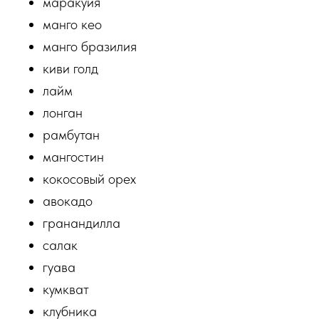
маракуйя
манго кео
манго бразилия
киви голд
лайм
лонган
рамбутан
мангостин
кокосовый орех
авокадо
гранандилла
салак
гуава
кумкват
клубника