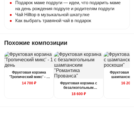
Подарок маме подруги — идеи, что подарить маме
на день рождения подруге и родителям подруги
Сезонность
Чай Hilltop в музыкальной шкатулке
В зависимости от сезона — состав
Как выбрать травяной чай в подарок
фруктовых корзин может незначительно
меняться.
Вес композиции
Похожие композиции
Вес может отличаться на +/- 15%. Это
зависит от калибра фруктов.
Фруктовая корзина
Фруктовая ко
Защита покупателя
'Тропический микс' - 1
шампанским
день
роскош
14 700 ₽
Фруктовая корзина с
16 200 
безалкогольным
Если композиция не соответствует по
шампанским
18 600 ₽
качеству, то вы можете её вернуть или
"Романтика Прованса"
получить денежную компенсацию.
Правила отмены
Бесплатно отменяется заказ за