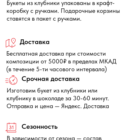
Отправить заявку
+7 495 540 47 63
ИП Воропаев Андрей Николаевич
ИНН 771680528633
ОГРНИП 317774600272762
политика конфиденциальности
публичная оферта
согласие на обработку персональных данных