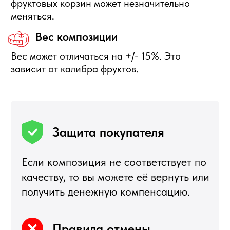
+7 495 540 47 63
ИП Воропаев Андрей Николаевич
ИНН 771680528633
ОГРНИП 317774600272762
политика конфиденциальности
публичная оферта
согласие на обработку персональных данных
Подбор корзин по составу
Я
5,0
★★★★★
5,0
★★★★★
Рейтинг в Яндекс
Рейтинг в Google
РЕКОМЕНДУЕМЫЕ
РАЗДЕЛЫ
Букеты из клубники
Клубника в шоколаде