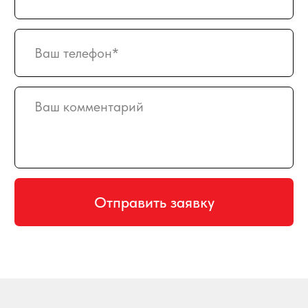
АДРЕС
129128, г. Москва, Малахитовая улица
27с5, 2-ой этаж, железная лестница
РЕЖИМ РАБОТЫ
пн-птн с 10:00 до 20:00
суббота с 10:00 до 17:00
СХЕМА ПРОЕЗДА
КАРТА САЙТА
ПРИНИМАЕМ К ОПЛАТЕ
Создание и продвижение сайта
© 2008-2026 SweetGift