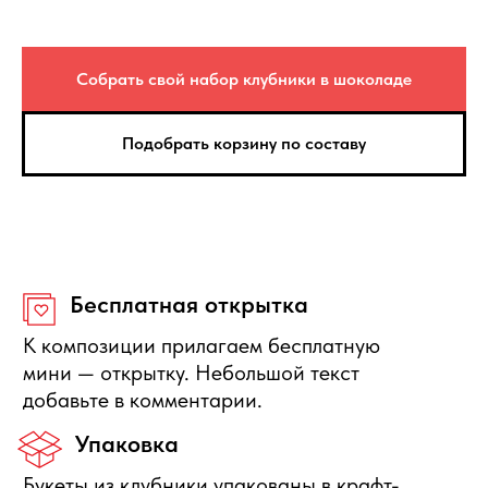
Защита покупателя
Собрать свой набор клубники в шоколаде
Если композиция не соответствует по
качеству, то вы можете её вернуть или
Подобрать корзину по составу
получить денежную компенсацию.
Правила отмены
Бесплатно отменяется заказ за
сутки до начала интервала
доставки, деньги полностью
вернутся.
Нужна помощь с выбором?
Оставьте свои данные, мы свяжемся с Вами в
ближайшее время и ответим на Ваши вопросы