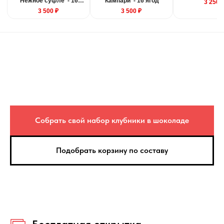
'Нежное суфле' - 16
'Кампари' - 16 ягод
3 250 
ягод
3 500 ₽
3 500 ₽
Отправить заявку
Собрать свой набор клубники в шоколаде
Подобрать корзину по составу
+7 495 540 47 63