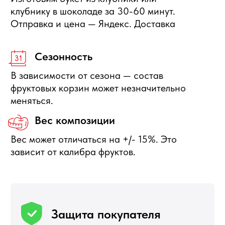
Новый Год
Фруктовые корзины
Партнерство
Статьи о фуд-флористике
Сладкие букеты
ИНФОРМАЦИЯ
О магазине
Награды и достижения
Наши преимущества
Доставка
Оплата
Вакансии
Подписка
Гарантия возврата
Отзывы
АДРЕС
129128, г. Москва, Малахитовая улица