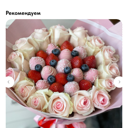
Рекомендуем
Бесплатная открытка
К композиции прилагаем бесплатную
мини — открытку. Небольшой текст
добавьте в комментарии.
Упаковка
Букеты из клубники упакованы в крафт-
коробку с ручками. Подарочные корзины
ставятся в пакет с ручками.