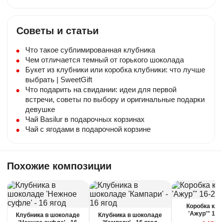
Если композиция не соответствует по
качеству, то вы можете её вернуть или
Советы и статьи
получить денежную компенсацию.
Что такое сублимированная клубника
Правила отмены
Чем отличается темный от горького шоколада
Букет из клубники или коробка клубники: что лучше
Бесплатно отменяется заказ за
выбрать | SweetGift
сутки до начала интервала
Что подарить на свидании: идеи для первой
доставки, деньги полностью
встречи, советы по выбору и оригинальные подарки
вернутся.
девушке
Чай Basilur в подарочных корзинах
Чай с ягодами в подарочной корзине
Нужна помощь с выбором?
Похожие композиции
Оставьте свои данные, мы свяжемся с Вами в
ближайшее время и ответим на Ваши вопросы
Коробка кл
'Ажур'" 16-
Клубника в шоколаде
Клубника в шоколаде