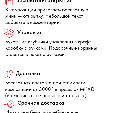
ИП Воропаев Андрей Николаевич
ИНН 771680528633
ОГРНИП 317774600272762
политика конфиденциальности
публичная оферта
согласие на обработку персональных данных
Подбор корзин по составу
Я
5,0
★★★★★
5,0
★★★★★
Рейтинг в Яндекс
Рейтинг в Google
РЕКОМЕНДУЕМЫЕ
РАЗДЕЛЫ
Букеты из клубники
Клубника в шоколаде
Подарочные корзины
Новогодние корзины 2027