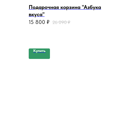
Подарочная корзина "Азбука
вкуса"
15 800
₽
26 090
₽
Купить