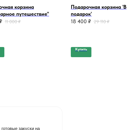
очная корзина
Подарочная корзина 'В
нарное путешествие"
подарок'
₽
18 400
₽
11 000
₽
29 110
₽
Купить
 готовые закуски на