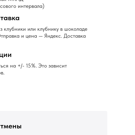
асового интервала)
тавка
из клубники или клубнику в шоколаде
Отправка и цена — Яндекс. Доставка
ции
ься на +/- 15%. Это зависит
в.
отмены