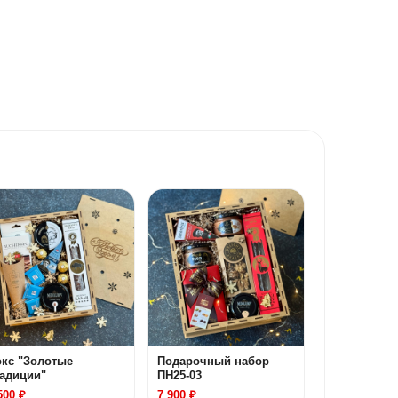
окс "Золотые
Подарочный набор
радиции"
ПН25-03
500 ₽
7 900 ₽