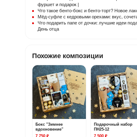
фуршет и подарок |
Что такое бенто-бокс и бенто-торт? Новое ла
Мёд-суфле с кедровыми орехами: вкус, сочет
Что подарить папе от дочки: лучшие идеи под
День отца
Похожие композиции
Бокс "Зимнее
Подарочный набор
вдохновение"
ПН25-12
7 750 ₽
7 500 ₽