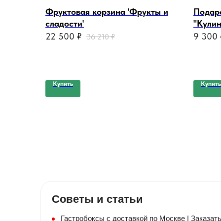
Фруктовая корзина 'Фрукты и
Подар
сладости'
"Кули
22 500
₽
9 300
36 210
₽
Купить
Купить
Советы и статьи
Гастробоксы с доставкой по Москве | Заказать