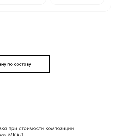
ну по составу
вка при стоимости композиции
елах МКАД