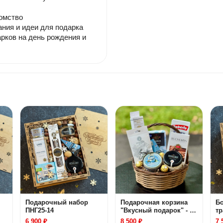
комство
ания и идеи для подарка
арков на день рождения и
Подарочный набор
Подарочная корзина
Б
ПНГ25-14
"Вкусный подарок" - 2
т
дня
6 900 ₽
8 500 ₽
7 