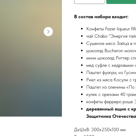
В состав набора входит:
Конфеты Fazer liqueur fil
чай Chabo "Энергия тай
Сушеное мясо Зайца в п
шоколад Bucheron молоч
мини шоколад Риттер сп
мед суфле с кедровыми
Паштет фуагра, из Гуси
Риет из мяса Косули с 
Паштет из оленины «По
кулек с орехами 40 гра
конфеты ферреро роше 3
деревянный ящик с к
Защитника Отечества
ДxШxВ: 300x250x100 мм