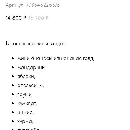
Артикул:
773545226375
14 800
₽
16 700
₽
В состав корзины входит:
мини ананасы или ананас голд,
мандарины,
яблоки,
апельсины,
груши,
кумкват,
инжир,
хурма,