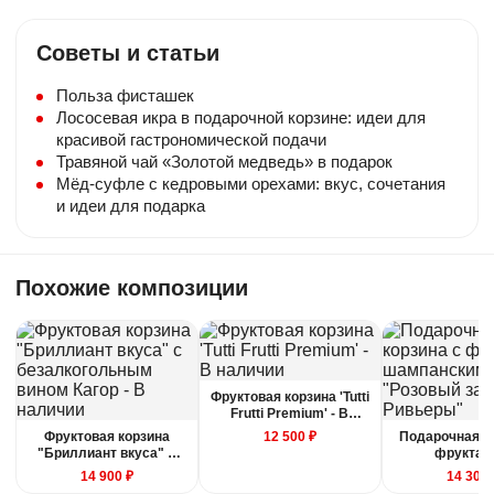
Советы и статьи
Доставка
Бесплатная доставка при стоимости
Польза фисташек
композиции от 5000₽ в пределах МКАД
Лососевая икра в подарочной корзине: идеи для
(в течение 5-ти часового интервала)
красивой гастрономической подачи
Срочная доставка
Травяной чай «Золотой медведь» в подарок
Изготовим букет из клубники или
Мёд-суфле с кедровыми орехами: вкус, сочетания
клубнику в шоколаде за 30-60 минут.
и идеи для подарка
Отправка и цена — Яндекс. Доставка
Сезонность
Похожие композиции
В зависимости от сезона — состав
фруктовых корзин может незначительно
меняться.
Вес композиции
Фруктовая корзина 'Tutti
Вес может отличаться на +/- 15%. Это
Frutti Premium' - В
зависит от калибра фруктов.
наличии
Фруктовая корзина
12 500 ₽
Подарочная к
"Бриллиант вкуса" с
фруктам
безалкогольным вином
шампанским "
14 900 ₽
14 300 
Кагор - В наличии
закат Рив