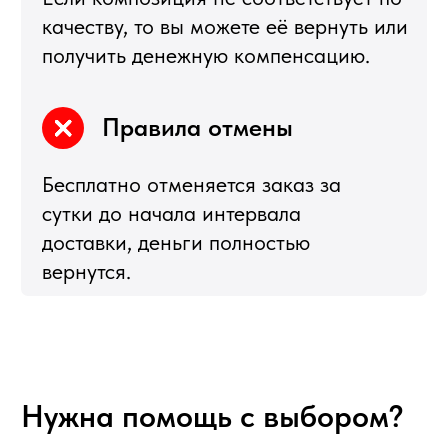
Новогодние корзины 2027
Новый Год
Фруктовые корзины
Партнерство
Статьи о фуд-флористике
Сладкие букеты
ИНФОРМАЦИЯ
О магазине
Награды и достижения
Наши преимущества
Доставка
Оплата
Вакансии
Подписка
Гарантия возврата
Отзывы
АДРЕС