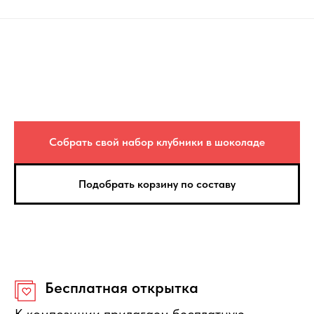
Защита покупателя
Если композиция не соответствует по
качеству, то вы можете её вернуть или
получить денежную компенсацию.
Правила отмены
Бесплатно отменяется заказ за
Собрать свой набор клубники в шоколаде
сутки до начала интервала
доставки, деньги полностью
вернутся.
Подобрать корзину по составу
Нужна помощь с выбором?
Оставьте свои данные, мы свяжемся с Вами в
ближайшее время и ответим на Ваши вопросы