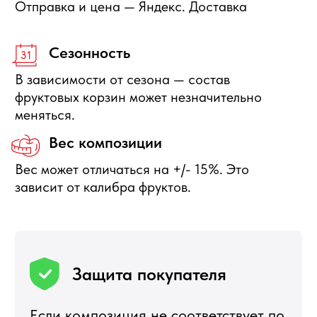
+7 495 540 47 63
ИП Воропаев Андрей Николаевич
ИНН 771680528633
ОГРНИП 317774600272762
политика конфиденциальности
публичная оферта
согласие на обработку персональных данных
Подбор корзин по составу
Я
5,0
★★★★★
5,0
★★★★★
Рейтинг в Яндекс
Рейтинг в Google
РЕКОМЕНДУЕМЫЕ
РАЗДЕЛЫ
Букеты из клубники
Клубника в шоколаде
Подарочные корзины