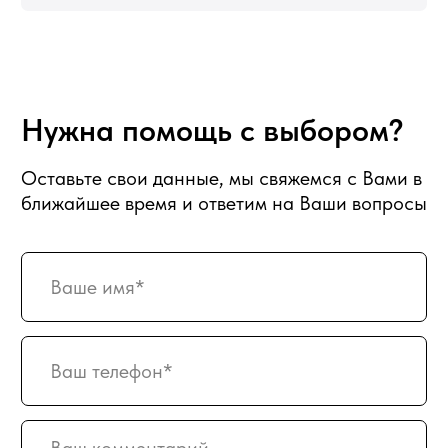
Партнерство
Статьи о фуд-флористике
Сладкие букеты
ИНФОРМАЦИЯ
О магазине
Награды и достижения
Наши преимущества
Доставка
Оплата
Вакансии
Подписка
Гарантия возврата
Отзывы
АДРЕС
129128, г. Москва, Малахитовая улица
27с5, 2-ой этаж, железная лестница
РЕЖИМ РАБОТЫ