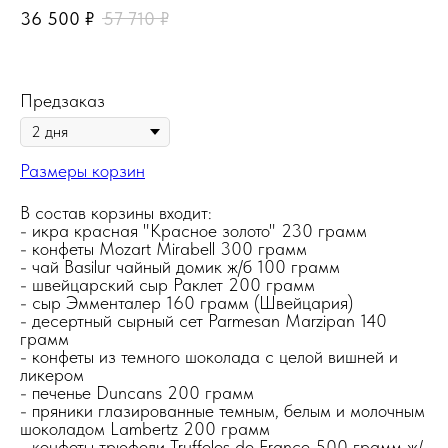
36 500
₽
57 710
₽
Предзаказ
Размеры корзин
В состав корзины входит:
- икра красная "Красное золото" 230 грамм
- конфеты Mozart Mirabell 300 грамм
- чай Basilur чайный домик ж/б 100 грамм
- швейцарский сыр Раклет 200 грамм
- сыр Эмменталер 160 грамм (Швейцария)
- десертный сырный сет Parmesan Marzipan 140
грамм
- конфеты из темного шоколада с целой вишней и
ликером
- печенье Duncans 200 грамм
- пряники глазированные темным, белым и молочным
шоколадом Lambertz 200 грамм
- конфеты трюфели Truffeles de France 500 грамм ж/