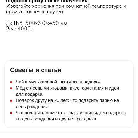
подарок сразу после получения.
Избегайте хранения при комнатной температуре и
прямых солнечных лучей
ДxШxВ: 500x370x450 мм
Вес: 4000 г
Бесплатная открытка
Советы и статьи
К композиции прилагаем бесплатную
мини — открытку. Небольшой текст
Чай в музыкальной шкатулке в подарок
добавьте в комментарии.
Мёд с лесными ягодами: вкус, сочетания и идеи
для подарка
Упаковка
Подарок другу на 20 лет: что подарить парню на
Букеты из клубники упакованы в крафт-
день рождения
коробку с ручками. Подарочные корзины
Что подарить маме от сына: лучшие идеи подарков
ставятся в пакет с ручками.
на день рождения и другие праздники
Доставка