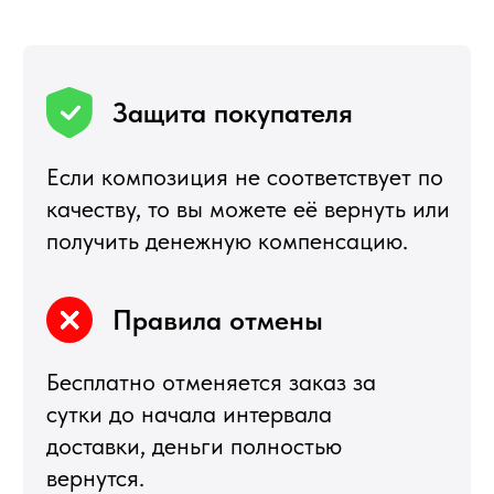
ИП Воропаев Андрей Николаевич
ИНН 771680528633
ОГРНИП 317774600272762
политика конфиденциальности
публичная оферта
согласие на обработку персональных данных
Подбор корзин по составу
Я
5,0
★★★★★
5,0
★★★★★
Рейтинг в Яндекс
Рейтинг в Google
РЕКОМЕНДУЕМЫЕ
РАЗДЕЛЫ
Букеты из клубники
Клубника в шоколаде
Подарочные корзины
Новогодние корзины 2027
Новый Год
Фруктовые корзины