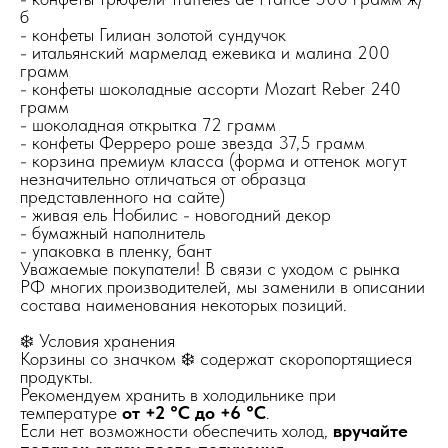
б
- конфеты Гилиан золотой сундучок
- итальянский мармелад ежевика и малина 200
грамм
- конфеты шоколадные ассорти Mozart Reber 240
грамм
- шоколадная открытка 72 грамм
- конфеты Ферреро роше звезда 37,5 грамм
- корзина премиум класса (форма и оттенок могут
незначительно отличаться от образца
представленного на сайте)
- живая ель Нобилис - новогодний декор
- бумажный наполнитель
- упаковка в пленку, бант
Уважаемые покупатели! В связи с уходом с рынка
РФ многих производителей, мы заменили в описании
состава наименования некоторых позиций.
❄️ Условия хранения
Корзины со значком ❄️ содержат скоропортящиеся
продукты.
Рекомендуем хранить в холодильнике при
температуре
от +2 °C до +6 °C
.
Если нет возможности обеспечить холод,
вручайте