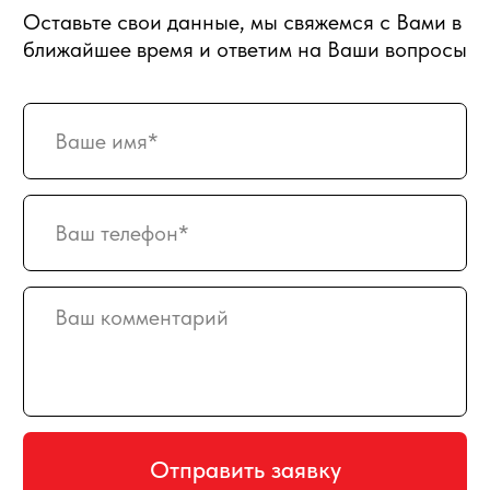
О магазине
Награды и достижения
Наши преимущества
Доставка
Оплата
Вакансии
Подписка
Гарантия возврата
Отзывы
АДРЕС
129128, г. Москва, Малахитовая улица
27с5, 2-ой этаж, железная лестница
РЕЖИМ РАБОТЫ
пн-птн с 10:00 до 20:00
суббота с 10:00 до 17:00
СХЕМА ПРОЕЗДА
КАРТА САЙТА
ПРИНИМАЕМ К ОПЛАТЕ