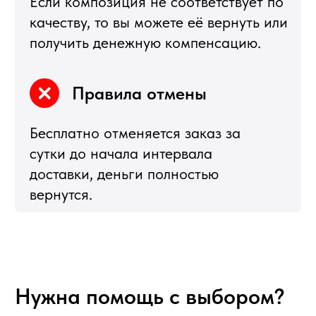
согласие на обработку персональных данных
Подбор корзин по составу
Я
5,0
★★★★★
5,0
★★★★★
Рейтинг в Яндекс
Рейтинг в Google
РЕКОМЕНДУЕМЫЕ
РАЗДЕЛЫ
Букеты из клубники
Клубника в шоколаде
Подарочные корзины
Новогодние корзины 2027
Новый Год
Фруктовые корзины
Партнерство
Статьи о фуд-флористике
Сладкие букеты
ИНФОРМАЦИЯ