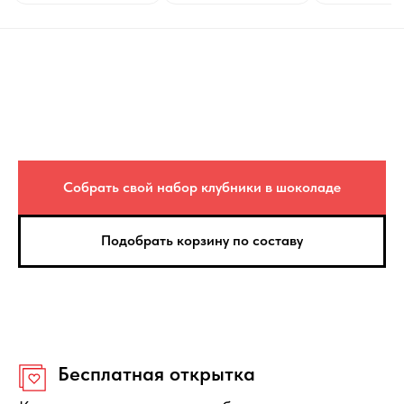
Отправка и цена — Яндекс. Доставка
Сезонность
В зависимости от сезона — состав
фруктовых корзин может незначительно
меняться.
Вес композиции
Вес может отличаться на +/- 15%. Это
зависит от калибра фруктов.
Собрать свой набор клубники в шоколаде
Подобрать корзину по составу
Защита покупателя
Если композиция не соответствует по
качеству, то вы можете её вернуть или
получить денежную компенсацию.
Правила отмены