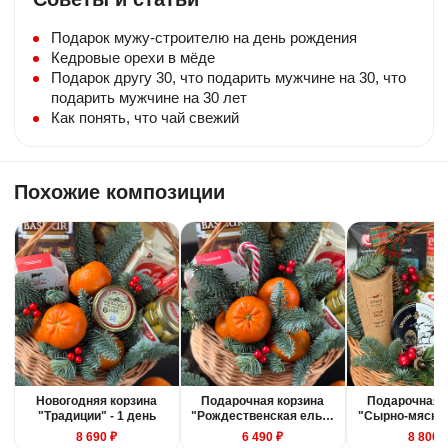
Подарок мужу-строителю на день рождения
Кедровые орехи в мёде
Подарок другу 30, что подарить мужчине на 30, что
подарить мужчине на 30 лет
Бесплатная открытка
Как понять, что чай свежий
К композиции прилагаем бесплатную
мини — открытку. Небольшой текст
добавьте в комментарии.
Похожие композиции
Упаковка
Букеты из клубники упакованы в крафт-
коробку с ручками. Подарочные корзины
ставятся в пакет с ручками.
Доставка
Бесплатная доставка при стоимости
композиции от 5000₽ в пределах МКАД
(в течение 5-ти часового интервала)
Срочная доставка
Новогодняя корзина
Подарочная корзина
Подарочная 
"Традиции" - 1 день
"Рождественская ель" -
"Сырно-мясна
Изготовим букет из клубники или
1 день
- 1 ден
8 690 ₽
6 490 ₽
8 800 
клубнику в шоколаде за 30-60 минут.