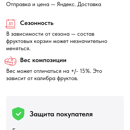
Отправить заявку
+7 495 540 47 63
ИП Воропаев Андрей Николаевич
ИНН 771680528633
ОГРНИП 317774600272762
политика конфиденциальности
публичная оферта