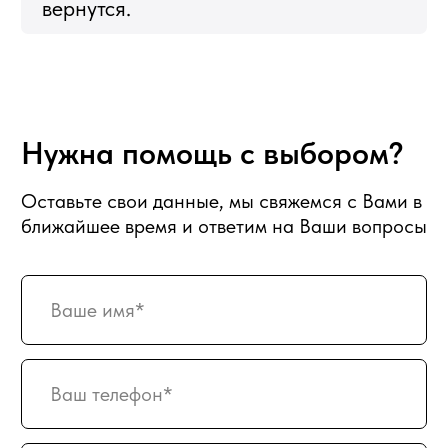
Букеты из клубники
Клубника в шоколаде
Подарочные корзины
Новогодние корзины 2027
Новый Год
Фруктовые корзины
Партнерство
Статьи о фуд-флористике
Сладкие букеты
ИНФОРМАЦИЯ
О магазине
Награды и достижения
Наши преимущества
Доставка
Оплата
Вакансии
Подписка