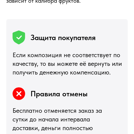
+7 495 540 47 63
ИП Воропаев Андрей Николаевич
ИНН 771680528633
ОГРНИП 317774600272762
политика конфиденциальности
публичная оферта
согласие на обработку персональных данных
Подбор корзин по составу
Я
5,0
★★★★★
5,0
★★★★★
Рейтинг в Яндекс
Рейтинг в Google
РЕКОМЕНДУЕМЫЕ
РАЗДЕЛЫ