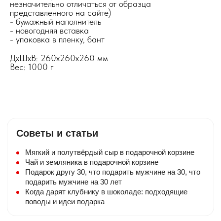
незначительно отличаться от образца
представленного на сайте)
- бумажный наполнитель
- новогодняя вставка
- упаковка в пленку, бант
ДxШxВ: 260x260x260 мм
Вес: 1000 г
Советы и статьи
Мягкий и полутвёрдый сыр в подарочной корзине
Чай и земляника в подарочной корзине
Подарок другу 30, что подарить мужчине на 30, что
Бесплатная открытка
подарить мужчине на 30 лет
К композиции прилагаем бесплатную
Когда дарят клубнику в шоколаде: подходящие
мини — открытку. Небольшой текст
поводы и идеи подарка
добавьте в комментарии.