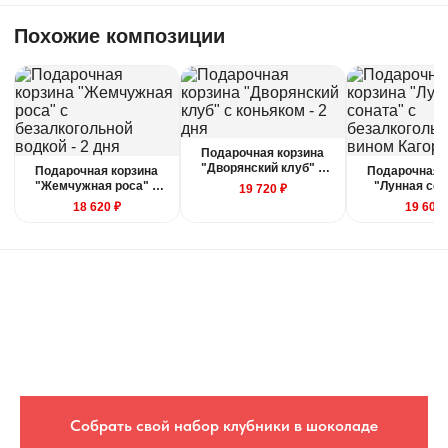
фруктовых корзин может незначительно
меняться.
Похожие композиции
Вес композиции
Вес может отличаться на +/- 15%. Это
зависит от калибра фруктов.
Подарочная корзина
"Дворянский клуб" с
Подарочная корзина
Подарочная 
Защита покупателя
коньяком - 2 дня
"Жемчужная роса" с
"Лунная сон
19 720 ₽
безалкогольной водкой
безалкогольн
18 620 ₽
19 600 
- 2 дня
Кагор - 2
Если композиция не соответствует по
качеству, то вы можете её вернуть или
получить денежную компенсацию.
Правила отмены
Бесплатно отменяется заказ за
сутки до начала интервала
доставки, деньги полностью
вернутся.
Собрать свой набор клубники в шоколаде