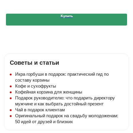
Бесплатная открытка
К композиции прилагаем бесплатную
мини — открытку. Небольшой текст
Купить
добавьте в комментарии.
Упаковка
Букеты из клубники упакованы в крафт-
коробку с ручками. Подарочные корзины
ставятся в пакет с ручками.
Советы и статьи
Доставка
Бесплатная доставка при стоимости
Икра горбуши в подарок: практический гид по
композиции от 5000₽ в пределах МКАД
составу корзины
(в течение 5-ти часового интервала)
Кофе и сухофрукты
Срочная доставка
Кофейная корзина для женщины
Изготовим букет из клубники или
Подарок руководителю: что подарить директору
клубнику в шоколаде за 30-60 минут.
мужчине и как выбрать достойный презент
Отправка и цена — Яндекс. Доставка
Чай в подарок клиентам
Оригинальный подарок на свадьбу молодоженам:
Сезонность
50 идей от друзей и близких
В зависимости от сезона — состав