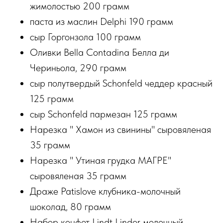
жимолостью 200 грамм
паста из маслин Delphi 190 грамм
сыр Горгонзола 100 грамм
Оливки Bella Contadina Белла ди
Чериньола, 290 грамм
сыр полутвердый Schonfeld чеддер красный
125 грамм
сыр Schonfeld пармезан 125 грамм
Нарезка " Хамон из свинины" сыровяленая
35 грамм
Нарезка " Утиная грудка МАГРЕ"
сыровяленая 35 грамм
Драже Patislove клубника-молочный
шоколад, 80 грамм
Набор конфет Lindt Lindor молочный