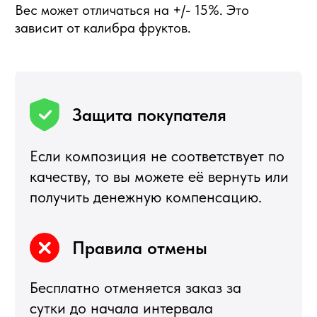
Я
5,0
★★★★★
5,0
★★★★★
Рейтинг в Яндекс
Рейтинг в Google
РЕКОМЕНДУЕМЫЕ
РАЗДЕЛЫ
Букеты из клубники
Клубника в шоколаде
Подарочные корзины
Новогодние корзины 2027
Новый Год
Фруктовые корзины
Партнерство
Статьи о фуд-флористике
Сладкие букеты
ИНФОРМАЦИЯ
О магазине
Награды и достижения
Наши преимущества
Доставка