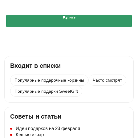
Купить
Входит в списки
Популярные подарочные корзины
Часто смотрят
Бесплатная открытка
К композиции прилагаем бесплатную
Популярные подарки SweetGift
мини — открытку. Небольшой текст
добавьте в комментарии.
Упаковка
Советы и статьи
Букеты из клубники упакованы в крафт-
коробку с ручками. Подарочные корзины
Идеи подарков на 23 февраля
ставятся в пакет с ручками.
Кешью и сыр