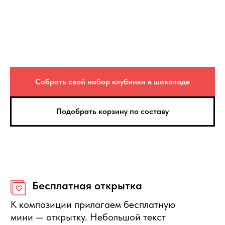
Если композиция не соответствует по
качеству, то вы можете её вернуть или
получить денежную компенсацию.
Правила отмены
Собрать свой набор клубники в шоколаде
Бесплатно отменяется заказ за
сутки до начала интервала
доставки, деньги полностью
Подобрать корзину по составу
вернутся.
Нужна помощь с выбором?
Оставьте свои данные, мы свяжемся с Вами в
ближайшее время и ответим на Ваши вопросы