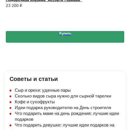
23 200
₽
28
Купить
Бесплатная открытка
К композиции прилагаем бесплатную
мини — открытку. Небольшой текст
Советы и статьи
добавьте в комментарии.
Упаковка
Сыр и орехи: удачные пары
Сколько видов сыра нужно для сырной тарелки
Букеты из клубники упакованы в крафт-
коробку с ручками. Подарочные корзины
Кофе и сухофрукты
ставятся в пакет с ручками.
Идеи подарка руководителю на День строителя
Что подарить маме на день рождения: лучшие идеи
подарков
Доставка
Что подарить девушке: лучшие идеи подарков на
Бесплатная доставка при стоимости