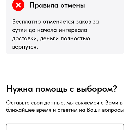
Партнерство
Статьи о фуд-флористике
Сладкие букеты
ИНФОРМАЦИЯ
О магазине
Награды и достижения
Наши преимущества
Доставка
Оплата
Вакансии
Подписка
Гарантия возврата
Отзывы
АДРЕС
129128, г. Москва, Малахитовая улица
27с5, 2-ой этаж, железная лестница
РЕЖИМ РАБОТЫ