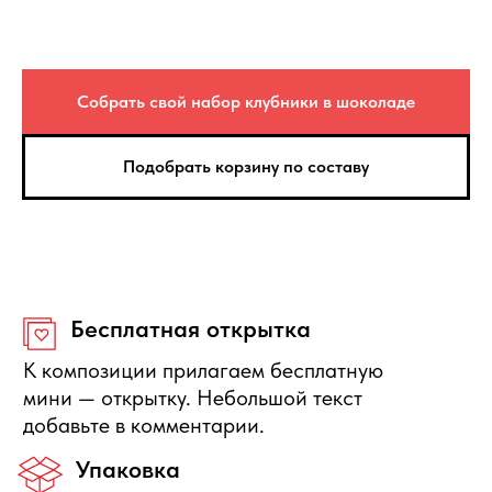
качеству, то вы можете её вернуть или
получить денежную компенсацию.
Правила отмены
Собрать свой набор клубники в шоколаде
Бесплатно отменяется заказ за
сутки до начала интервала
Подобрать корзину по составу
доставки, деньги полностью
вернутся.
Нужна помощь с выбором?
Оставьте свои данные, мы свяжемся с Вами в
ближайшее время и ответим на Ваши вопросы