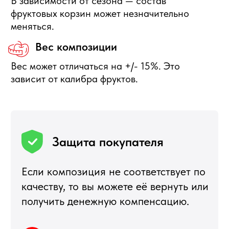
ИП Воропаев Андрей Николаевич
ИНН 771680528633
ОГРНИП 317774600272762
политика конфиденциальности
публичная оферта
согласие на обработку персональных данных
Подбор корзин по составу
Я
5,0
★★★★★
5,0
★★★★★
Рейтинг в Яндекс
Рейтинг в Google
РЕКОМЕНДУЕМЫЕ
РАЗДЕЛЫ
Букеты из клубники
Клубника в шоколаде
Подарочные корзины
Новогодние корзины 2027
Новый Год
Фруктовые корзины