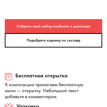
В зависимости от сезона — состав
фруктовых корзин может незначительно
меняться.
Вес композиции
Вес может отличаться на +/- 15%. Это
Собрать свой набор клубники в шоколаде
зависит от калибра фруктов.
Подобрать корзину по составу
Защита покупателя
Если композиция не соответствует по
качеству, то вы можете её вернуть или
получить денежную компенсацию.
Правила отмены
Бесплатно отменяется заказ за
сутки до начала интервала
доставки, деньги полностью
вернутся.