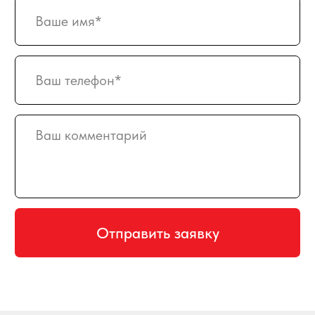
Доставка
Оплата
Вакансии
Подписка
Гарантия возврата
Отзывы
АДРЕС
129128, г. Москва, Малахитовая улица
27с5, 2-ой этаж, железная лестница
РЕЖИМ РАБОТЫ
пн-птн с 10:00 до 20:00
суббота с 10:00 до 17:00
СХЕМА ПРОЕЗДА
КАРТА САЙТА
ПРИНИМАЕМ К ОПЛАТЕ