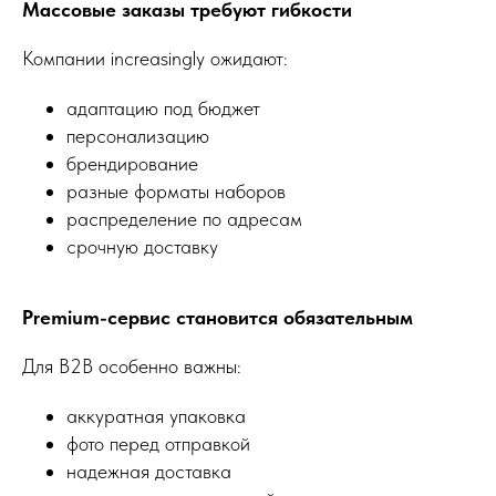
Массовые заказы требуют гибкости
Компании increasingly ожидают:
адаптацию под бюджет
персонализацию
брендирование
разные форматы наборов
распределение по адресам
+7 495 540 47 63
срочную доставку
ИП Воропаев Андрей Николаевич
Premium-сервис становится обязательным
ИНН 771680528633
ОГРНИП 317774600272762
Для B2B особенно важны:
политика конфиденциальности
публичная оферта
аккуратная упаковка
согласие на обработку персональных данных
фото перед отправкой
надежная доставка
Подбор корзин по составу