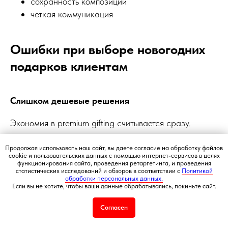
сохранность композиций
четкая коммуникация
Я
5,0
★★★★★
5,0
★★★★★
Рейтинг в Яндекс
Рейтинг в Google
Ошибки при выборе новогодних
РЕКОМЕНДУЕМЫЕ
подарков клиентам
РАЗДЕЛЫ
Букеты из клубники
Клубника в шоколаде
Подарочные корзины
Слишком дешевые решения
Новогодние корзины 2027
Экономия в premium gifting считывается сразу.
Новый Год
Фруктовые корзины
Партнерство
Продолжая использовать наш сайт, вы даете согласие на обработку файлов
Безликие сувениры
cookie и пользовательских данных с помощью интернет-сервисов в целях
Статьи о фуд-флористике
функционирования сайта, проведения ретаргетинга, и проведения
статистических исследований и обзоров в соответствии с
Политикой
Сладкие букеты
Одинаковые подарки быстро забываются.
обработки персональных данных.
Если вы не хотите, чтобы ваши данные обрабатывались, покиньте сайт.
ИНФОРМАЦИЯ
О магазине
Согласен
Игнорирование эстетики
Награды и достижения
Наши преимущества