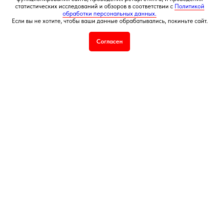
статистических исследований и обзоров в соответствии с
Политикой
публичная оферта
обработки персональных данных.
согласие на обработку персональных данных
Если вы не хотите, чтобы ваши данные обрабатывались, покиньте сайт.
Согласен
Подбор корзин по составу
Я
5,0
★★★★★
5,0
★★★★★
Рейтинг в Яндекс
Рейтинг в Google
РЕКОМЕНДУЕМЫЕ
РАЗДЕЛЫ
Букеты из клубники
Клубника в шоколаде
Подарочные корзины
Новогодние корзины 2027
Новый Год
Фруктовые корзины
Партнерство
Статьи о фуд-флористике
Сладкие букеты