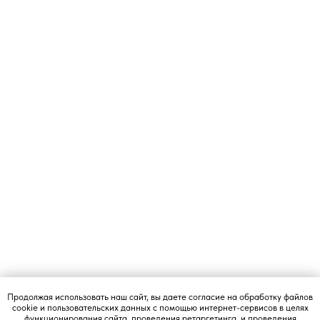
+7 495 540 47 63
ИП Воропаев Андрей Николаевич
ИНН 771680528633
ОГРНИП 317774600272762
Продолжая использовать наш сайт, вы даете согласие на обработку файлов
cookie и пользовательских данных с помощью интернет-сервисов в целях
политика конфиденциальности
функционирования сайта, проведения ретаргетинга, и проведения