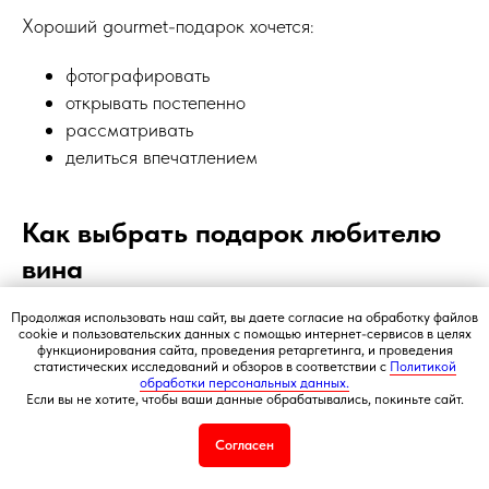
Хороший gourmet-подарок хочется:
фотографировать
открывать постепенно
рассматривать
делиться впечатлением
+7 495 540 47 63
Как выбрать подарок любителю
вина
ИП Воропаев Андрей Николаевич
ИНН 771680528633
Продолжая использовать наш сайт, вы даете согласие на обработку файлов
ОГРНИП 317774600272762
cookie и пользовательских данных с помощью интернет-сервисов в целях
Ориентируйтесь на стиль человека
функционирования сайта, проведения ретаргетинга, и проведения
политика конфиденциальности
статистических исследований и обзоров в соответствии с
Политикой
публичная оферта
обработки персональных данных.
Важно понимать:
Если вы не хотите, чтобы ваши данные обрабатывались, покиньте сайт.
согласие на обработку персональных данных
любит ли человек классические вина
Согласен
Подбор корзин по составу
предпочитает ли легкие вкусы