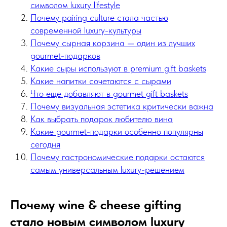
символом luxury lifestyle
Почему pairing culture стала частью
современной luxury-культуры
Почему сырная корзина — один из лучших
gourmet-подарков
Какие сыры используют в premium gift baskets
Какие напитки сочетаются с сырами
Что еще добавляют в gourmet gift baskets
Почему визуальная эстетика критически важна
Как выбрать подарок любителю вина
Какие gourmet-подарки особенно популярны
сегодня
Почему гастрономические подарки остаются
самым универсальным luxury-решением
Почему wine & cheese gifting
стало новым символом luxury