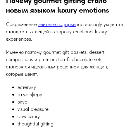
Почему gourmet gifting стало
Подписка
новым языком luxury emotions
Гарантия возврата
Отзывы
Современные
элитные подарки
increasingly уходят от
АДРЕС
стандартных вещей в сторону emotional luxury
experiences.
129128, г. Москва, Малахитовая улица
27с5, 2-ой этаж, железная лестница
Именно поэтому gourmet gift baskets, dessert
РЕЖИМ РАБОТЫ
пн-птн с 10:00 до 20:00
compositions и premium tea & chocolate sets
суббота с 10:00 до 17:00
становятся идеальным решением для женщин,
СХЕМА ПРОЕЗДА
которые ценят:
КАРТА САЙТА
ПРИНИМАЕМ К ОПЛАТЕ
эстетику
атмосферу
вкус
visual pleasure
slow luxury
thoughtful gifting