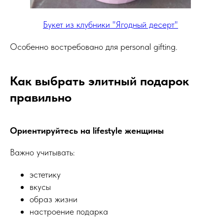
Букет из клубники "Ягодный десерт"
Особенно востребовано для personal gifting.
+7 495 540 47 63
Как выбрать элитный подарок
ИП Воропаев Андрей Николаевич
правильно
ИНН 771680528633
ОГРНИП 317774600272762
политика конфиденциальности
Ориентируйтесь на lifestyle женщины
публичная оферта
согласие на обработку персональных данных
Важно учитывать:
Подбор корзин по составу
эстетику
вкусы
Я
5,0
★★★★★
5,0
★★★★★
образ жизни
Рейтинг в Яндекс
Рейтинг в Google
настроение подарка