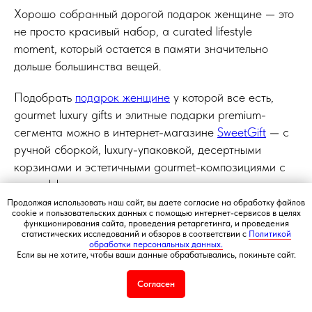
Хорошо собранный дорогой подарок женщине — это
Создание и продвижение сайта
не просто красивый набор, а curated lifestyle
© 2008-2026 SweetGift
moment, который остается в памяти значительно
дольше большинства вещей.
Подобрать
подарок женщине
у которой все есть,
gourmet luxury gifts и элитные подарки premium-
сегмента можно в интернет-магазине
SweetGift
— с
ручной сборкой, luxury-упаковкой, десертными
корзинами и эстетичными gourmet-композициями с
wow-эффектом.
Продолжая использовать наш сайт, вы даете согласие на обработку файлов
cookie и пользовательских данных с помощью интернет-сервисов в целях
функционирования сайта, проведения ретаргетинга, и проведения
Zoya Voropaeva
статистических исследований и обзоров в соответствии с
Политикой
обработки персональных данных.
Если вы не хотите, чтобы ваши данные обрабатывались, покиньте сайт.
Согласен