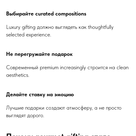
РЕКОМЕНДУЕМЫЕ
РАЗДЕЛЫ
Букеты из клубники
Выбирайте curated compositions
Клубника в шоколаде
Luxury gifting должно выглядеть как thoughtfully
Подарочные корзины
selected experience.
Новогодние корзины 2027
Новый Год
Фруктовые корзины
Не перегружайте подарок
Партнерство
Статьи о фуд-флористике
Современный premium increasingly строится на clean
Сладкие букеты
aesthetics.
ИНФОРМАЦИЯ
О магазине
Делайте ставку на эмоцию
Награды и достижения
Наши преимущества
Лучшие подарки создают атмосферу, а не просто
Доставка
выглядят дорого.
Оплата
Вакансии