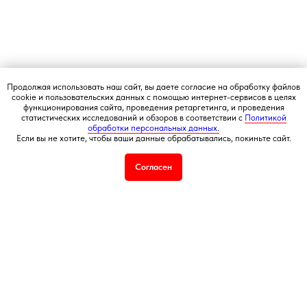
Подбор корзин по составу
Я
5,0
★★★★★
5,0
★★★★★
Рейтинг в Яндекс
Рейтинг в Google
Продолжая использовать наш сайт, вы даете согласие на обработку файлов
cookie и пользовательских данных с помощью интернет-сервисов в целях
РЕКОМЕНДУЕМЫЕ
функционирования сайта, проведения ретаргетинга, и проведения
РАЗДЕЛЫ
статистических исследований и обзоров в соответствии с
Политикой
Букеты из клубники
обработки персональных данных.
Если вы не хотите, чтобы ваши данные обрабатывались, покиньте сайт.
Клубника в шоколаде
Подарочные корзины
Согласен
Новогодние корзины 2027
Новый Год
Фруктовые корзины
Партнерство
Статьи о фуд-флористике
Сладкие букеты
ИНФОРМАЦИЯ
О магазине