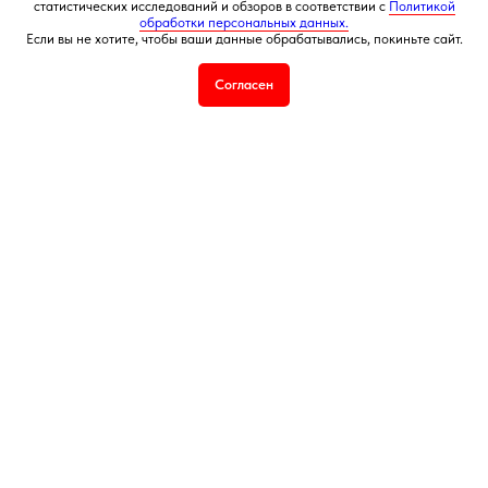
статистических исследований и обзоров в соответствии с
Политикой
обработки персональных данных.
Если вы не хотите, чтобы ваши данные обрабатывались, покиньте сайт.
+7 495 540 47 63
Согласен
ИП Воропаев Андрей Николаевич
ИНН 771680528633
ОГРНИП 317774600272762
политика конфиденциальности
публичная оферта
согласие на обработку персональных данных
Подбор корзин по составу
Я
5,0
★★★★★
5,0
★★★★★
Рейтинг в Яндекс
Рейтинг в Google
РЕКОМЕНДУЕМЫЕ
РАЗДЕЛЫ
Букеты из клубники