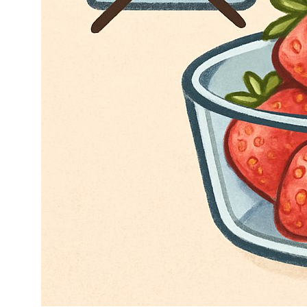
+7 495 540 47 63
ИП Воропаев Андрей Николаевич
ИНН 771680528633
ОГРНИП 317774600272762
политика конфиденциальности
публичная оферта
согласие на обработку персональных данных
Подбор корзин по составу