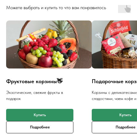
Доставка
Можете выбрать и купить то что вам понравилось
Оплата
Вакансии
Подписка
Гарантия возврата
Отзывы
АДРЕС
129128, г. Москва, Малахитовая улица
27с5, 2-ой этаж, железная лестница
Фруктовые корзины👋
Подарочные корз
РЕЖИМ РАБОТЫ
пн-птн с 10:00 до 20:00
Экзотические, свежие фрукты в
Корзины с деликатесами
суббота с 10:00 до 17:00
подарок
сладостями, чаем кофе и
СХЕМА ПРОЕЗДА
КАРТА САЙТА
ПРИНИМАЕМ К ОПЛАТЕ
Купить
Купить
Подробнее
Подробнее