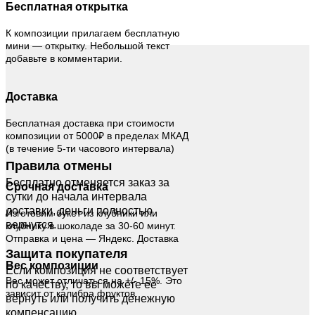
Бесплатная открытка
К композиции прилагаем бесплатную
мини — открытку. Небольшой текст
добавьте в комментарии.
Доставка
Бесплатная доставка при стоимости
композиции от 5000₽ в пределах МКАД
(в течение 5-ти часового интервала)
Правила отмены
Бесплатно отменяется заказ за
Срочная доставка
сутки до начала интервала
доставки, деньги полностью
Изготовим букет из клубники или
вернутся.
клубнику в шоколаде за 30-60 минут.
Отправка и цена — Яндекс. Доставка
Защита покупателя
Вес композиции
Если композиция не соответствует
Вес может отличаться на +/- 15%. Это
по качеству, то вы можете её
зависит от калибра фруктов.
вернуть или получить денежную
компенсацию.