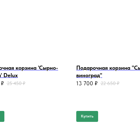
чная корзина 'Сырно-
Подарочная корзина "С
' Delux
виноград"
₽
13 700
₽
25 450
₽
22 650
₽
Купить