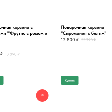
очная корзина с
Подарочная корзина
ми '"Фрутис с ромом и
"Сыромания с белым"
13 800
₽
22 790
₽
 @
₽
13 890
₽
Купить
❄️