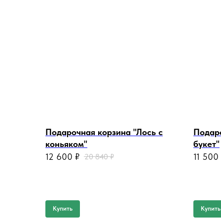
Подарочная корзина "Лось с
Подар
коньяком"
букет"
12 600
₽
11 500
20 840
₽
Купить
Купить