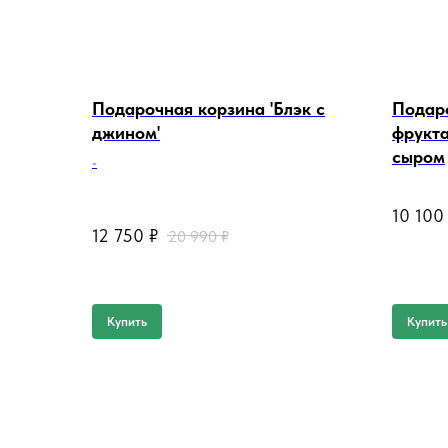
Подарочная корзина 'Блэк с
Подар
джином'
фрукта
сыром
-
@ @ @ @
10 100
12 750
₽
20 990
₽
Купить
Купить