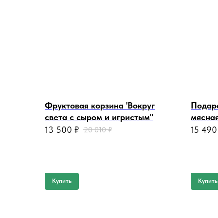
Фруктовая корзина 'Вокруг
Подаро
света с сыром и игристым"
мясная
13 500
₽
15 490
20 010
₽
Купить
Купить