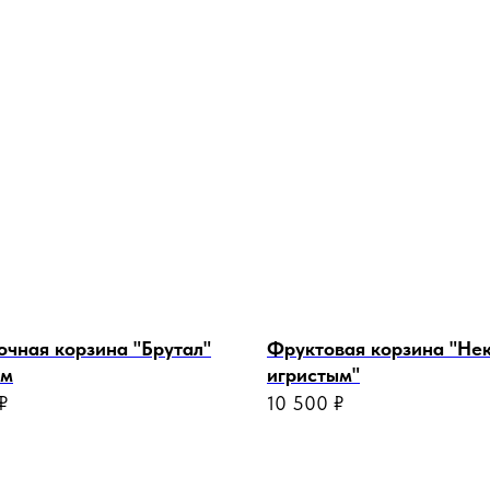
чная корзина "Брутал"
Фруктовая корзина "Нек
ом
игристым"
₽
10 500
₽