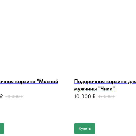
очная корзина "Мясной
Подарочная корзина дл
мужчины "Чили"
₽
10 300
₽
18 030
₽
17 040
₽
Купить