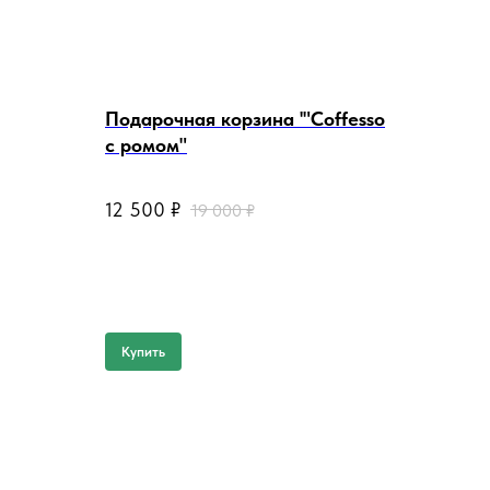
Подарочная корзина '"Coffesso
c ромом"
@ @ @ @ @
12 500
₽
19 000
₽
Купить