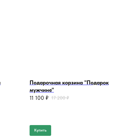
я
Подарочная корзина "Подарок
мужчине"
11 100
₽
17 200
₽
Купить