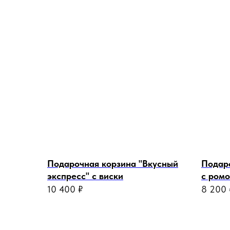
Подарочная корзина "Вкусный
Подаро
экспресс" с виски
с ром
10 400
₽
8 200