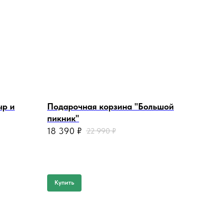
ыр и
Подарочная корзина "Большой
пикник"
18 390
₽
22 990
₽
Купить