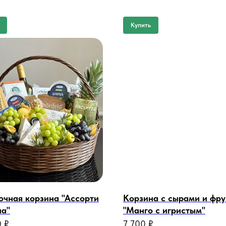
Купить
чная корзина "Ассорти
Корзина с сырами и фр
на"
"Манго с игристым"
0
₽
7 700
₽