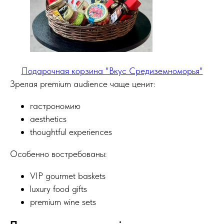
РЕКОМЕНДУЕМЫЕ
РАЗДЕЛЫ
Букеты из клубники
Клубника в шоколаде
Подарочные корзины
Подарочная корзина "Вкус Средиземноморья"
Новогодние корзины 2027
Новый Год
Зрелая premium audience чаще ценит:
Фруктовые корзины
гастрономию
Партнерство
aesthetics
Статьи о фуд-флористике
thoughtful experiences
Сладкие букеты
ИНФОРМАЦИЯ
Особенно востребованы:
О магазине
Награды и достижения
VIP gourmet baskets
Наши преимущества
luxury food gifts
Доставка
premium wine sets
Оплата