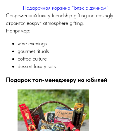
Подарочная корзина "Блэк с джином"
Современный luxury friendship gifting increasingly
строится вокруг atmosphere gifting.
Например:
+7 495 540 47 63
wine evenings
gourmet rituals
coffee culture
ИП Воропаев Андрей Николаевич
dessert luxury sets
ИНН 771680528633
ОГРНИП 317774600272762
Подарок топ-менеджеру на юбилей
политика конфиденциальности
публичная оферта
согласие на обработку персональных данных
Подбор корзин по составу
Я
5,0
★★★★★
5,0
★★★★★
Рейтинг в Яндекс
Рейтинг в Google