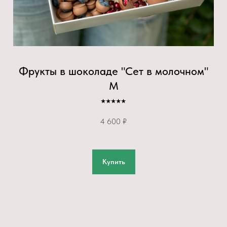
Фрукты в шоколаде "Сет в молочном"
М
⭑⭑⭑⭑⭑
4 600 ₽
Купить