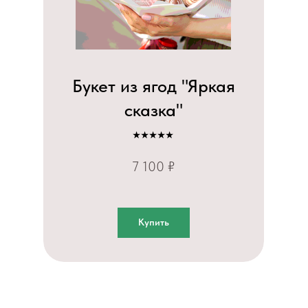
Букет из ягод "Яркая
сказка"
⭑⭑⭑⭑⭑
7 100 ₽
Купить