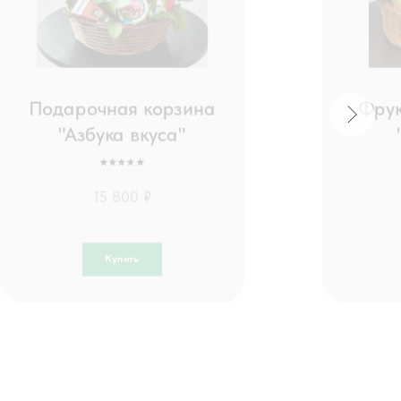
Подарочная корзина
Фрук
"Азбука вкуса"
⭑⭑⭑⭑⭑
15 800 ₽
Купить