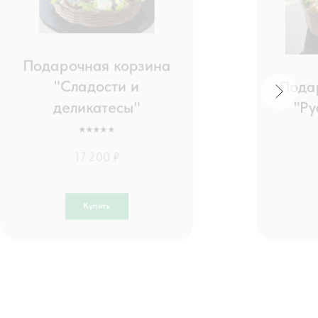
Подарочная корзина
"Сладости и
Пода
деликатесы"
"Ру
⭑⭑⭑⭑⭑
17 200 ₽
Купить