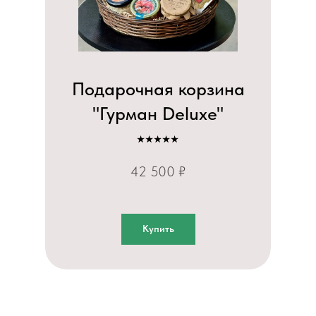
Подарочная корзина
"Гурман Deluxe"
⭑⭑⭑⭑⭑
42 500 ₽
Купить