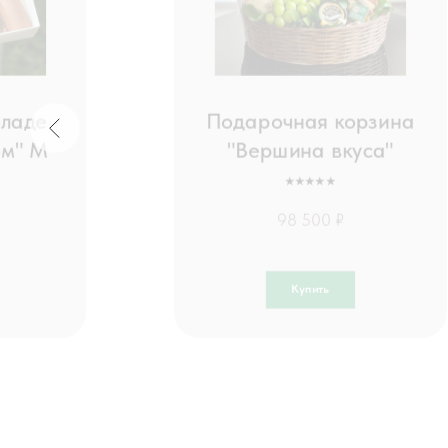
оладе
Подарочная корзина
ом" М
"Вершина вкуса"
⭑⭑⭑⭑⭑
98 500 ₽
Купить