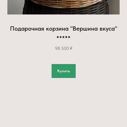
Подарочная корзина "Вершина вкуса"
⭑⭑⭑⭑⭑
98 500 ₽
Купить