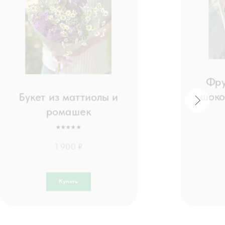
Фру
Букет из маттиолы и
шоко
ромашек
⭑⭑⭑⭑⭑
1 900 ₽
Купить