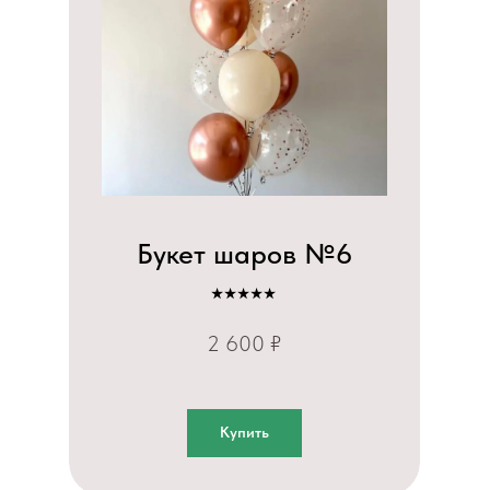
Букет шаров №6
⭑⭑⭑⭑⭑
2 600 ₽
Купить