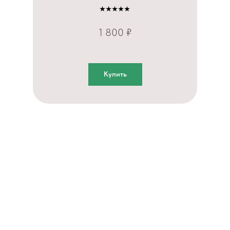
⭑⭑⭑⭑⭑
1 800 ₽
Купить