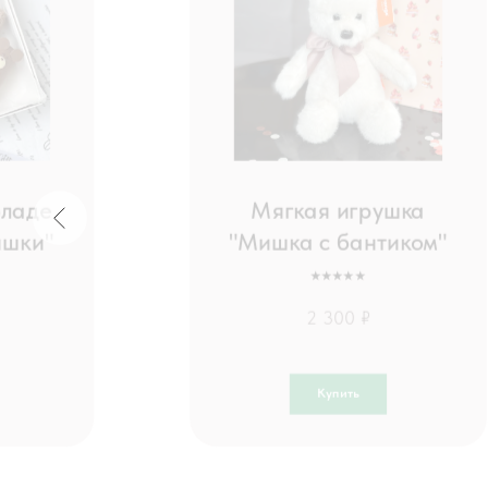
оладе
Мягкая игрушка
ишки"
"Мишка с бантиком"
⭑⭑⭑⭑⭑
2 300 ₽
Купить