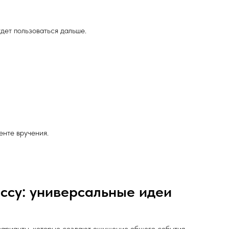
дет пользоваться дальше.
енте вручения.
ссу: универсальные идеи
 варианты, которые создают ощущение общего события.