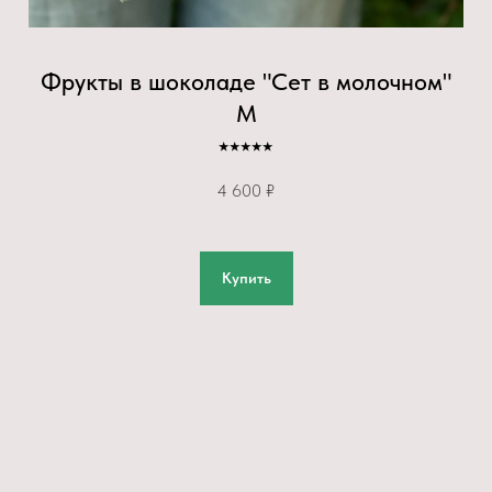
Фрукты в шоколаде "Сет в молочном"
М
⭑⭑⭑⭑⭑
4 600 ₽
Купить