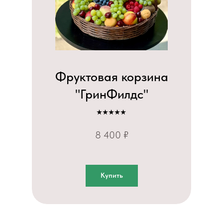
Фруктовая корзина
"ГринФилдс"
⭑⭑⭑⭑⭑
8 400 ₽
Купить