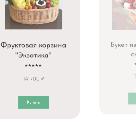
Букет из ягод "Яркая
сказка"
⭑⭑⭑⭑⭑
7 100 ₽
Купить