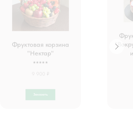
Фрук
Фруктовая корзина
"Вокр
"Нектар"
⭑⭑⭑⭑⭑
9 900 ₽
Заказать