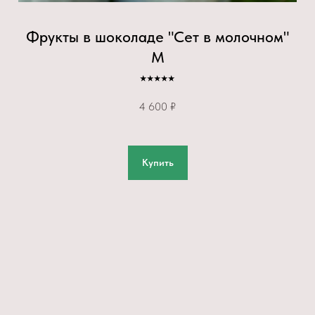
Фрукты в шоколаде "Сет в молочном"
М
⭑⭑⭑⭑⭑
4 600 ₽
Купить