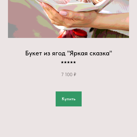
Букет из ягод "Яркая сказка"
⭑⭑⭑⭑⭑
7 100 ₽
Купить