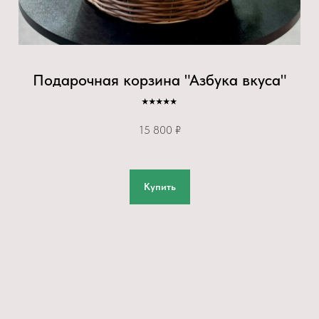
Подарочная корзина "Азбука вкуса"
⭑⭑⭑⭑⭑
15 800 ₽
Купить